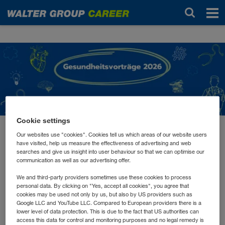
News
Cookie settings
Our websites use "cookies". Cookies tell us which areas of our website users
März 2026
have visited, help us measure the effectiveness of advertising and web
Impulse für Körper und
searches and give us insight into user behaviour so that we can optimise our
communication as well as our advertising offer.
Geist
We and third-party providers sometimes use these cookies to process
personal data. By clicking on "Yes, accept all cookies", you agree that
cookies may be used not only by us, but also by US providers such as
Gesundheit, mentale Stärke und Regeneration sind
Google LLC and YouTube LLC. Compared to European providers there is a
wichtige Grundlagen für Wohlbefinden und
lower level of data protection. This is due to the fact that US authorities can
access this data for control and monitoring purposes and no legal remedy is