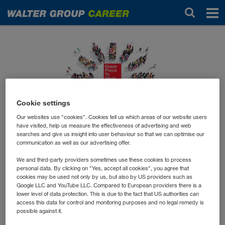
Novinky
Cookie settings
Our websites use "cookies". Cookies tell us which areas of our website users
have visited, help us measure the effectiveness of advertising and web
searches and give us insight into user behaviour so that we can optimise our
červenec 2024
communication as well as our advertising offer.
Die WALTER GROUP ist
We and third-party providers sometimes use these cookies to process
erneut ein GREAT PLACE
personal data. By clicking on "Yes, accept all cookies", you agree that
cookies may be used not only by us, but also by US providers such as
TO WORK!
Google LLC and YouTube LLC. Compared to European providers there is a
lower level of data protection. This is due to the fact that US authorities can
access this data for control and monitoring purposes and no legal remedy is
possible against it.
Es freut uns besonders, dass auch dieses Jahr