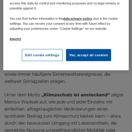
for Future“
durften wir den renommierten
access this data for control and monitoring purposes and no legal remedy is
possible against it.
Meteorologen, Radio- und TV-Moderator sowie
Sachbuchautor
Marcus Wadsak
im WALTER
data privacy policy
You can find further information in the
and in the cookie
settings. You can revoke your consent at any time with future effect by
Studio in Wiener Neudorf begrüßen.
adjusting your preferences under "Cookie Settings" on our website.
Imprint
exklusiven Live-Stream für die Mitarbeiter*innen
Im
der WALTER GROUP sprach er über Entwicklungen, die
Edit cookie settings
Yes, accept all cookies
uns alle betreffen: Hitze-Sommer und
Rekordtemperaturen, zunehmende Dürren, Waldbrände
sowie immer häufigere Extremwetterereignisse, die
weltweit Schlagzeilen prägen.
„Klimaschutz ist ansteckend“
Unter dem Motto
zeigte
Marcus Wadsak auf, wie jede und jeder Einzelne mit
einfachen, alltagstauglichen Veränderungen einen
spürbaren Beitrag zum Klimaschutz leisten kann – etwa
durch den bewussten Umgang mit Lebensmitteln, die
vermehrte Nutzung umweltfreundlicher Mobilität oder