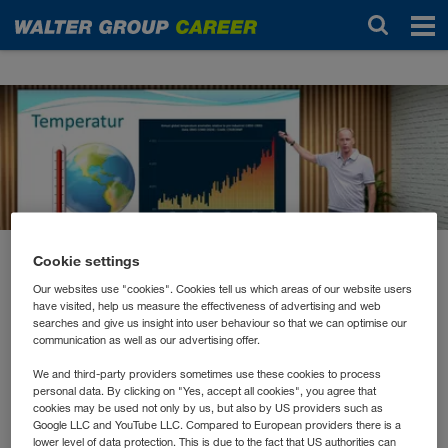
Novinky
Cookie settings
listopad 2025
„Green for Future“:
Our websites use "cookies". Cookies tell us which areas of our website users
have visited, help us measure the effectiveness of advertising and web
searches and give us insight into user behaviour so that we can optimise our
Klimaschutz-Impulse von
communication as well as our advertising offer.
Marcus Wadsak
We and third-party providers sometimes use these cookies to process
personal data. By clicking on "Yes, accept all cookies", you agree that
cookies may be used not only by us, but also by US providers such as
Google LLC and YouTube LLC. Compared to European providers there is a
Im Rahmen unserer Nachhaltigkeitsinitiative
„Green
lower level of data protection. This is due to the fact that US authorities can