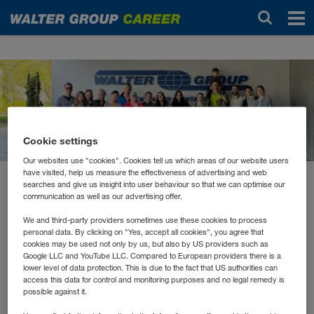
Новости
Cookie settings
Our websites use "cookies". Cookies tell us which areas of our website users
have visited, help us measure the effectiveness of advertising and web
searches and give us insight into user behaviour so that we can optimise our
апрель 2024
communication as well as our advertising offer.
WALTER GROUP räumt in
We and third-party providers sometimes use these cookies to process
Kufstein auf
personal data. By clicking on "Yes, accept all cookies", you agree that
cookies may be used not only by us, but also by US providers such as
Google LLC and YouTube LLC. Compared to European providers there is a
lower level of data protection. This is due to the fact that US authorities can
Wer in der Natur unterwegs ist, kennt es: hier eine
access this data for control and monitoring purposes and no legal remedy is
possible against it.
Plastikflasche im Feld, dort eine Getränkedose im