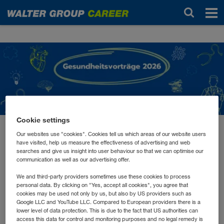
Новости
Cookie settings
Our websites use "cookies". Cookies tell us which areas of our website users
март 2026
have visited, help us measure the effectiveness of advertising and web
Impulse für Körper und
searches and give us insight into user behaviour so that we can optimise our
communication as well as our advertising offer.
Geist
We and third-party providers sometimes use these cookies to process
personal data. By clicking on "Yes, accept all cookies", you agree that
cookies may be used not only by us, but also by US providers such as
Gesundheit, mentale Stärke und Regeneration sind
Google LLC and YouTube LLC. Compared to European providers there is a
wichtige Grundlagen für Wohlbefinden und
lower level of data protection. This is due to the fact that US authorities can
access this data for control and monitoring purposes and no legal remedy is