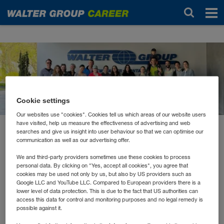
Actualités
Cookie settings
Our websites use "cookies". Cookies tell us which areas of our website users
have visited, help us measure the effectiveness of advertising and web
searches and give us insight into user behaviour so that we can optimise our
avril 2024
communication as well as our advertising offer.
WALTER GROUP räumt in
We and third-party providers sometimes use these cookies to process
Kufstein auf
personal data. By clicking on "Yes, accept all cookies", you agree that
cookies may be used not only by us, but also by US providers such as
Google LLC and YouTube LLC. Compared to European providers there is a
lower level of data protection. This is due to the fact that US authorities can
Wer in der Natur unterwegs ist, kennt es: hier eine
access this data for control and monitoring purposes and no legal remedy is
possible against it.
Plastikflasche im Feld, dort eine Getränkedose im