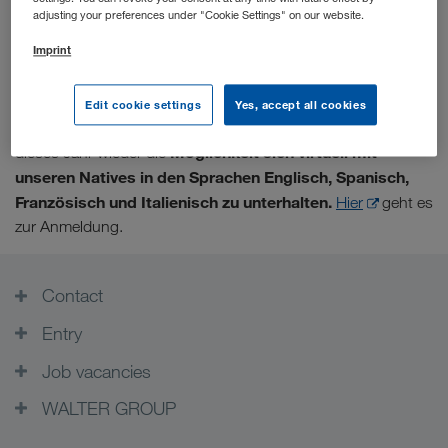
adjusting your preferences under "Cookie Settings" on our website.
Gute und viel Erfolg!
Imprint
Im Juni geht es in die zweite Runde mit der mündlichen
Matura. Gerade wenn es um die Sprachen geht, macht
Edit cookie settings
Yes, accept all cookies
Übung den Meister/die Meisterin. Daher bieten wir auch
Möglichkeit sich virtuell mit
dieses Jahr wieder die
unseren Natives in den Sprachen Englisch, Spanisch,
Französisch und Italienisch zu unterhalten.
Hier
geht es
zur Anmeldung.
Contact
Entry
Job vacancies
WALTER GROUP