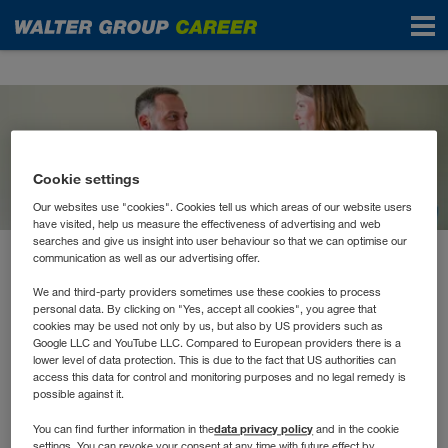
News
Cookie settings
Our websites use "cookies". Cookies tell us which areas of our website users
have visited, help us measure the effectiveness of advertising and web
searches and give us insight into user behaviour so that we can optimise our
communication as well as our advertising offer.
May 2022
Konversationstraining für die
We and third-party providers sometimes use these cookies to process
personal data. By clicking on "Yes, accept all cookies", you agree that
cookies may be used not only by us, but also by US providers such as
mündliche Matura
Google LLC and YouTube LLC. Compared to European providers there is a
lower level of data protection. This is due to the fact that US authorities can
access this data for control and monitoring purposes and no legal remedy is
Endlich ist es soweit. Für viele Schüler*innen steht der
possible against it.
lang ersehnte Abschlussvor der Tür. Für die Anfang Mai
data privacy policy
You can find further information in the
and in the cookie
gestartete schriftliche Matura wünschen wir euch alles
settings. You can revoke your consent at any time with future effect by