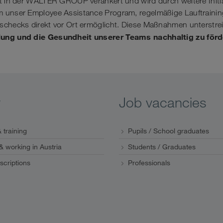
st in der WALTER GROUP verankert und wird durch weitere Initi
 unser Employee Assistance Program, regelmäßige Lauftrainin
schecks direkt vor Ort ermöglicht. Diese Maßnahmen unterstreic
lung und die Gesundheit unserer Teams nachhaltig zu för
y
Job vacancies
 training
Pupils / School graduates
 & working in Austria
Students / Graduates
scriptions
Professionals