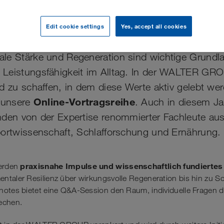
für Körper und Geist
Edit cookie settings
Yes, accept all cookies
le Stärke und Regeneration sind wichtige Grundla
Leistungsfähigkeit im Alltag. In der WALTER GRO
d zu schaffen, in dem diese Werte aktiv gelebt wer
Online-Vortragsreihe
t unsere
. Auch in diesem Jah
nden von der Expertise renommierter Fachleute au
portwissenschaft, Schlafforschung und Ernährung.
praxisnahe Impulse und wissenschaftlich fundierte
werden
ntaler Resilienz über wirkungsvolle Regeneration bis hin zu S
notes bietet eine Q&A-Session den Raum, individuelle Fragen di
echen.