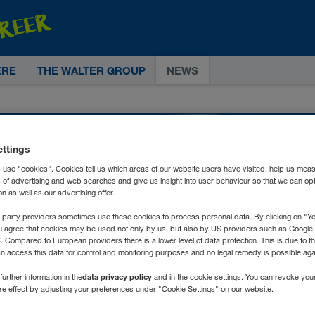
ERE
THE WALTER GROUP
NEWS
ettings
 use "cookies". Cookies tell us which areas of our website users have visited, help us mea
s of advertising and web searches and give us insight into user behaviour so that we can op
 as well as our advertising offer.
-party providers sometimes use these cookies to process personal data. By clicking on "Yes
u agree that cookies may be used not only by us, but also by US providers such as Googl
Compared to European providers there is a lower level of data protection. This is due to th
an access this data for control and monitoring purposes and no legal remedy is possible agai
data privacy policy
further information in the
and in the cookie settings. You can revoke you
ure effect by adjusting your preferences under "Cookie Settings" on our website.