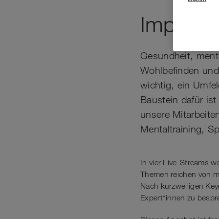
Impulse 
Gesundheit, menta
Wohlbefinden und 
wichtig, ein Umfel
Baustein dafür is
unsere Mitarbeite
Mentaltraining, S
In vier Live-Streams 
Themen reichen von me
Nach kurzweiligen Key
Expert*innen zu bespr