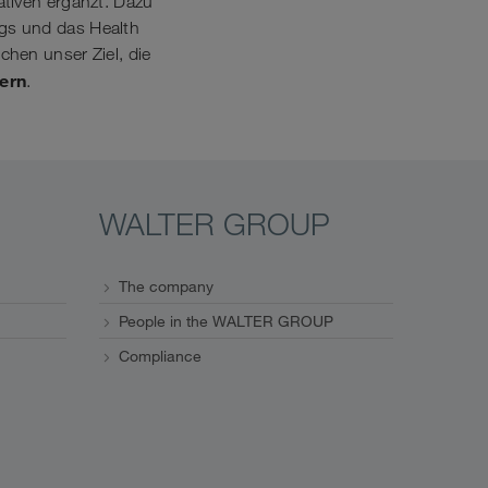
ativen ergänzt. Dazu
gs und das Health
hen unser Ziel, die
dern
.
WALTER GROUP
The company
People in the WALTER GROUP
Compliance