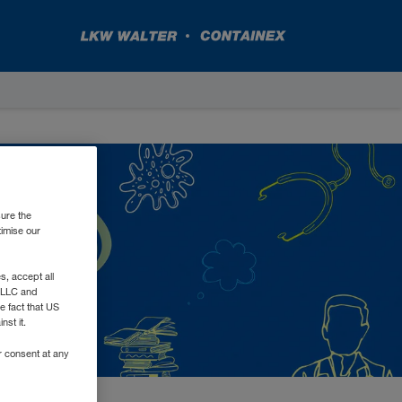
sure the
timise our
, accept all
e LLC and
e fact that US
nst it.
r consent at any