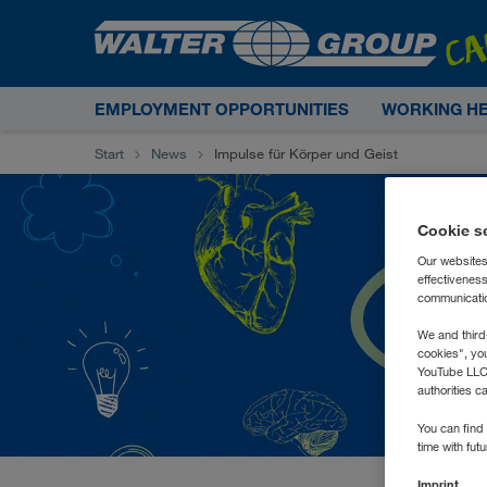
EMPLOYMENT OPPORTUNITIES
WORKING H
Start
News
Impulse für Körper und Geist
Cookie s
Our websites
effectivenes
communication
We and third
cookies", yo
YouTube LLC. 
authorities c
You can find 
time with fut
Imprint