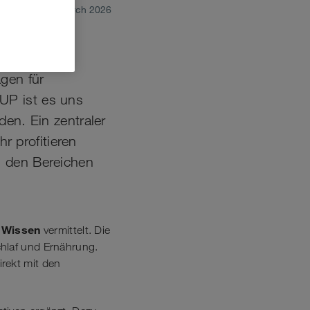
March 2026
gen für
UP ist es uns
den. Ein zentraler
r profitieren
s den Bereichen
s Wissen
vermittelt. Die
chlaf und Ernährung.
rekt mit den