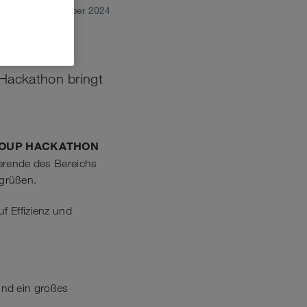
November 2024
024
Hackathon bringt
ROUP HACKATHON
ierende des Bereichs
egrüßen.
f Effizienz und
und ein großes