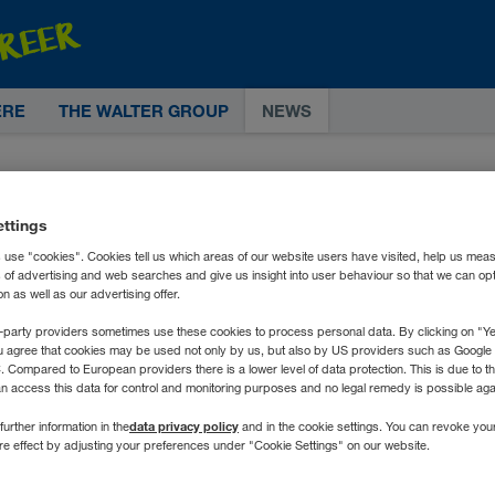
ERE
THE WALTER GROUP
NEWS
ettings
 use "cookies". Cookies tell us which areas of our website users have visited, help us mea
s of advertising and web searches and give us insight into user behaviour so that we can op
 as well as our advertising offer.
-party providers sometimes use these cookies to process personal data. By clicking on "Yes
u agree that cookies may be used not only by us, but also by US providers such as Googl
Compared to European providers there is a lower level of data protection. This is due to th
an access this data for control and monitoring purposes and no legal remedy is possible agai
data privacy policy
further information in the
and in the cookie settings. You can revoke you
ure effect by adjusting your preferences under "Cookie Settings" on our website.