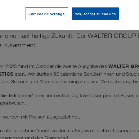
 GROUP Hackathon 2
Edit cookie settings
Yes, accept all cookies
 für eine nachhaltige Zukunft: Der WALTER GROUP 
fe zusammen!
WALTER G
hr 2023 fand im Oktober die zweite Ausgabe des
STICS
statt. Wir durften 90 talentierte Schüler*innen und Stud
Data Science und Machine Learning zu dieser Veranstaltung b
die Teilnehmer*innen innovative, digitale Lösungen mit Fokus au
nsportwesen.
 wurden mit Preisen ausgezeichnet.
 an alle Teilnehmer*innen zu den außergewöhnlichen Lösungen 
ngagement und den Teamgeist!