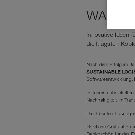
WALTER
Innovative Ideen
die klügsten Köp
Nach dem Erfolg im Ja
SUSTAINABLE LOGI
Softwareentwicklung, 
In Teams entwickelten 
Nachhaltigkeit im Tra
Die 3 besten Lösungen
Herzliche Gratulation
Dankeschön für das E