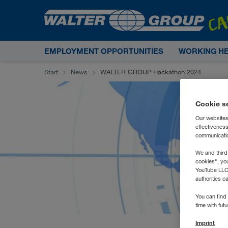
EMPLOYMENT OPPORTUNITIES
WORKING H
Start
News
WALTER GROUP Hackathon 2024
Cookie s
Our websites
effectivenes
communication
We and third
cookies", yo
YouTube LLC. 
authorities c
You can find 
time with fut
Imprint