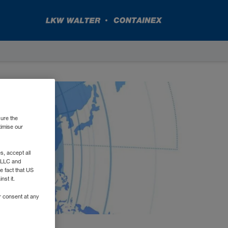
sure the
timise our
, accept all
e LLC and
e fact that US
nst it.
r consent at any